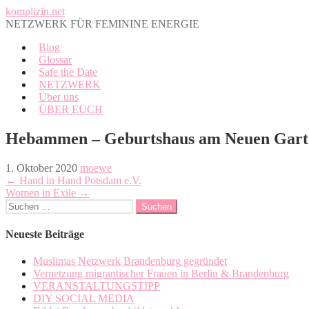
Zum
komplizin.net
Inhalt
NETZWERK FÜR FEMININE ENERGIE
springen
Blog
Glossar
Safe the Date
NETZWERK
Über uns
ÜBER EUCH
Hebammen – Geburtshaus am Neuen Gart
1. Oktober 2020
moewe
Beitragsnavigation
← Hand in Hand Potsdam e.V.
Women in Exile →
Suchen
nach:
Neueste Beiträge
Muslimas Netzwerk Brandenburg gegründet
Vernetzung migrantischer Frauen in Berlin & Brandenburg
VERANSTALTUNGSTIPP
DIY SOCIAL MEDIA