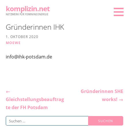
Zum
komplizin.net
Inhalt
NETZWERK FÜR FEMININE ENERGIE
springen
Gründerinnen IHK
1. OKTOBER 2020
MOEWE
info@ihk-potsdam.de
Beitragsnavigation
←
Gründerinnen SHE
Gleichstellungsbeauftrag
works! →
te der FH Potsdam
Suchen
nach: