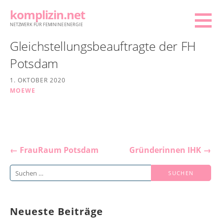
Zum
komplizin.net
Inhalt
NETZWERK FÜR FEMININE ENERGIE
springen
Gleichstellungsbeauftragte der FH
Potsdam
1. OKTOBER 2020
MOEWE
Beitragsnavigation
← FrauRaum Potsdam
Gründerinnen IHK →
Suchen
nach:
Neueste Beiträge