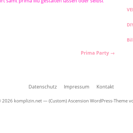
irt samt prima Illu gestalten lassen oder selbst
VE
DI
Bi
Prima Party →
Datenschutz
Impressum
Kontakt
© 2026 komplizin.net — (Custom) Ascension WordPress-Theme 