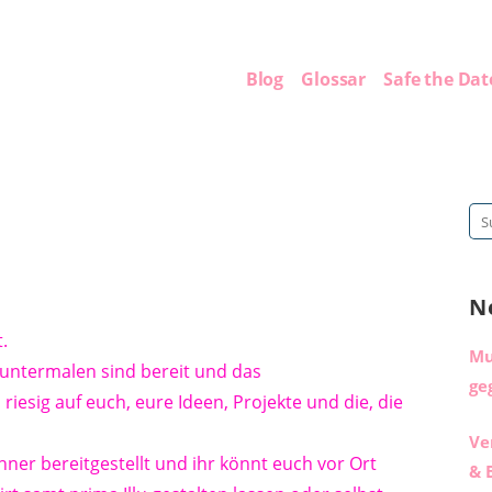
Blog
Glossar
Safe the Dat
Su
na
N
.
Mu
h untermalen sind bereit und das
ge
 riesig auf euch, eure Ideen, Projekte und die, die
Ve
anner bereitgestellt und ihr könnt euch vor Ort
& 