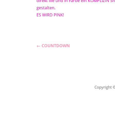
direkt life und in Farbe ein KOMPLIZIN Sh
gestalten.
ES WIRD PINK!
Beitragsnavigation
← COUNTDOWN
Copyright 