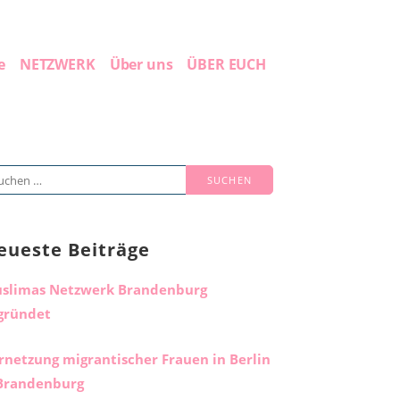
e
NETZWERK
Über uns
ÜBER EUCH
chen
ch:
eueste Beiträge
slimas Netzwerk Brandenburg
gründet
rnetzung migrantischer Frauen in Berlin
Brandenburg