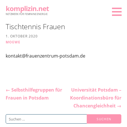
Zum
komplizin.net
Inhalt
NETZWERK FÜR FEMININE ENERGIE
springen
Tischtennis Frauen
1. OKTOBER 2020
MOEWE
kontakt@frauenzentrum-potsdam.de
Beitragsnavigation
← Selbsthilfegruppen für
Universität Potsdam –
Frauen in Potsdam
Koordinationsbüro für
Chancengleichheit →
Suchen
nach: