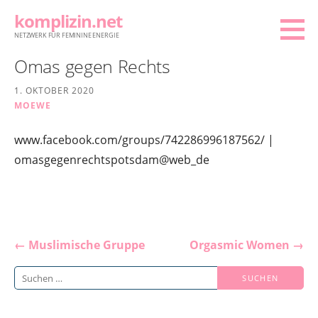
Zum
komplizin.net
Inhalt
NETZWERK FÜR FEMININE ENERGIE
springen
Omas gegen Rechts
1. OKTOBER 2020
MOEWE
www.facebook.com/groups/742286996187562/ |
omasgegenrechtspotsdam@web_de
Beitragsnavigation
← Muslimische Gruppe
Orgasmic Women →
Suchen
nach: