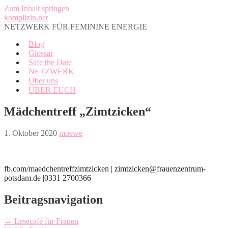
Zum Inhalt springen
komplizin.net
NETZWERK FÜR FEMININE ENERGIE
Blog
Glossar
Safe the Date
NETZWERK
Über uns
ÜBER EUCH
Mädchentreff „Zimtzicken“
1. Oktober 2020
moewe
fb.com/maedchentreffzimtzicken | zimtzicken@frauenzentrum-
potsdam.de |0331 2700366
Beitragsnavigation
← Lesecafé für Frauen