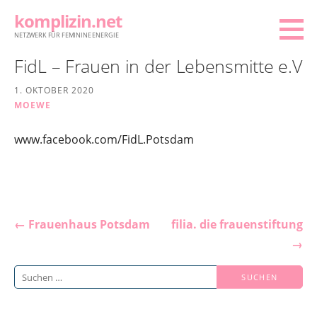
Zum
komplizin.net
Inhalt
NETZWERK FÜR FEMININE ENERGIE
springen
FidL – Frauen in der Lebensmitte e.V
1. OKTOBER 2020
MOEWE
www.facebook.com/FidL.Potsdam
Beitragsnavigation
← Frauenhaus Potsdam
filia. die frauenstiftung
→
Suchen
nach: