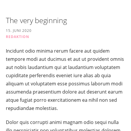
The very beginning
15. JUNI 2020
REDAKTION
Incidunt odio minima rerum facere aut quidem
tempore modi aut ducimus et aut ut provident omnis
aut nobis laudantium qui at laudantium voluptatem
cupiditate perferendis eveniet iure alias ab quia
aliquam ut voluptatem esse possimus laborum modi
assumenda praesentium dolore aut deserunt earum
atque fugiat porro exercitationem ea nihil non sed
repudiandae molestias.
Dolor quis corrupti animi magnam odio sequi nulla
illo perspiciatis non voluptatibus molestias dolorem